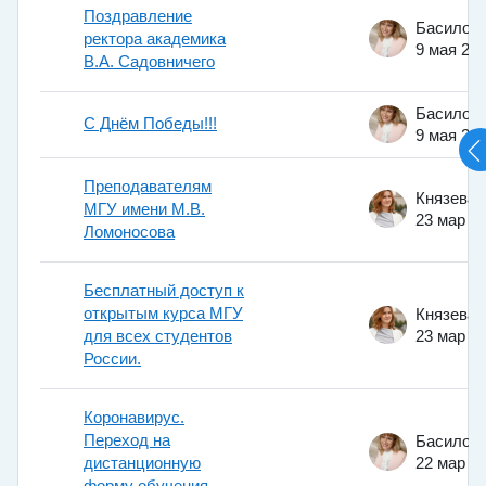
Поздравление
ректора академика
9 мая 20
В.А. Садовничего
С Днём Победы!!!
9 мая 20
Преподавателям
МГУ имени М.В.
23 мар 2
Ломоносова
Бесплатный доступ к
открытым курса МГУ
для всех студентов
23 мар 2
России.
Коронавирус.
Переход на
дистанционную
22 мар 2
форму обучения