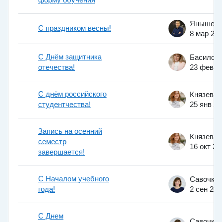
С праздником весны!
8 мар 20
С Днём защитника
отечества!
23 фев 2
С днём российского
студентчества!
25 янв 2
Запись на осенний
семестр
16 окт 20
завершается!
С Началом учебного
года!
2 сен 201
С Днем