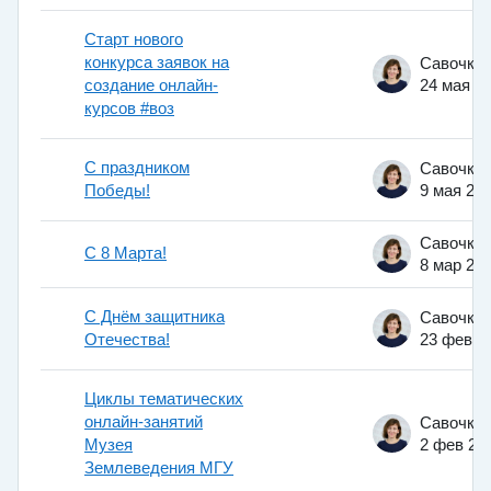
Старт нового
конкурса заявок на
создание онлайн-
24 мая 2
курсов #воз
С праздником
Победы!
9 мая 20
С 8 Марта!
8 мар 20
С Днём защитника
Отечества!
23 фев 2
Циклы тематических
онлайн-занятий
Музея
2 фев 20
Землеведения МГУ