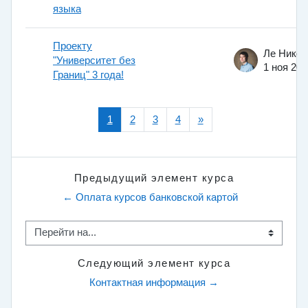
языка
Проекту
"Университет без
1 ноя 201
Границ" 3 года!
(текущая)
Следующая страница
1
2
3
4
»
Предыдущий элемент курса
← Оплата курсов банковской картой
Перейти на...
Следующий элемент курса
Контактная информация →