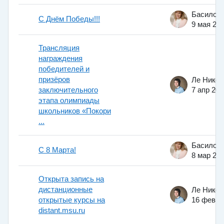
С Днём Победы!!!
9 мая 20
Трансляция
награждения
победителей и
призёров
заключительного
7 апр 201
этапа олимпиады
школьников «Покори
...
С 8 Марта!
8 мар 20
Открыта запись на
дистанционные
открытые курсы на
16 фев 2
distant.msu.ru