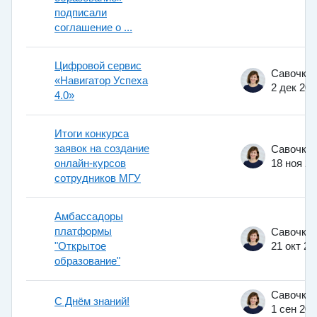
подписали
соглашение о ...
Цифровой сервис
«Навигатор Успеха
2 дек 202
4.0»
Итоги конкурса
заявок на создание
онлайн-курсов
18 ноя 2
сотрудников МГУ
Амбассадоры
платформы
"Открытое
21 окт 20
образование"
С Днём знаний!
1 сен 202