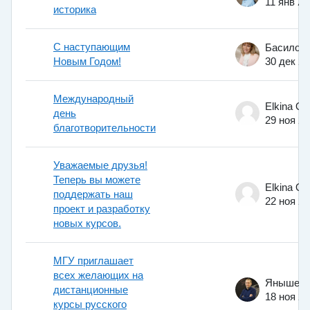
11 янв 20
историка
С наступающим
Новым Годом!
30 дек 2
Международный
Elkina Ol
день
29 ноя 2
благотворительности
Уважаемые друзья!
Теперь вы можете
Elkina Ol
поддержать наш
22 ноя 2
проект и разработку
новых курсов.
МГУ приглашает
всех желающих на
дистанционные
18 ноя 2
курсы русского