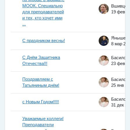
МООК. Специально
для преподавателей
19 фев 2
и тех, кто хочет ими
...
С праздником весны!
8 мар 20
С Днём Защитника
Отечества!!!
23 фев 2
Поздравляем с
Татьяниным днём!
25 янв 2
с Новым Годом!!!!!
31 дек 2
Уважаемые коллеги!
Преподаватели