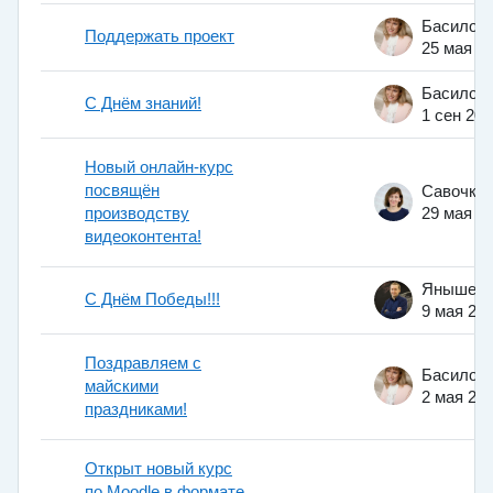
Поддержать проект
25 мая 2
С Днём знаний!
1 сен 201
Новый онлайн-курс
посвящён
производству
29 мая 2
видеоконтента!
С Днём Победы!!!
9 мая 20
Поздравляем с
майскими
2 мая 20
праздниками!
Открыт новый курс
по Moodle в формате