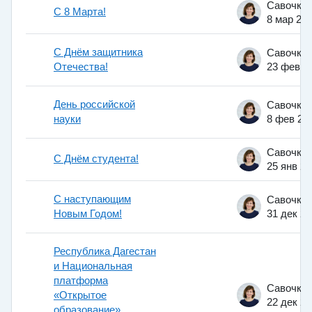
C 8 Марта!
8 мар 20
С Днём защитника
Отечества!
23 фев 2
День российской
науки
8 фев 20
С Днём студента!
25 янв 2
С наступающим
Новым Годом!
31 дек 2
Республика Дагестан
и Национальная
платформа
«Открытое
22 дек 2
образование»