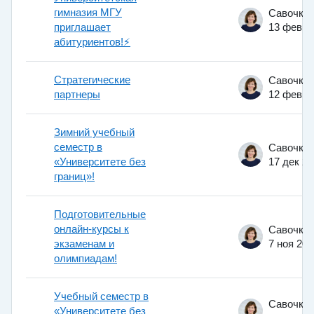
гимназия МГУ
приглашает
13 фев 2
абитуриентов!⚡️
Стратегические
партнеры
12 фев 2
Зимний учебный
семестр в
«Университете без
17 дек 2
границ»!
Подготовительные
онлайн-курсы к
экзаменам и
7 ноя 202
олимпиадам!
Учебный семестр в
«Университете без