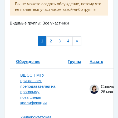
Вы не можете создать обсуждение, потому что
не являетесь участником какой-либо группы.
Видимые группы: Все участники
(текущая)
Следующая страница
1
2
3
4
»
Обсуждение
Группа
Начато
Статус
Список обсуждений. Показано 100
ВШССН МГУ
приглашает
преподавателей на
программу
28 мая 2
повышения
квалификации
Университетская