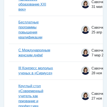
образование XXI
31 мая 2
век»
Бесплатные
программы
повышения
25 апр 2
квалификации
С Международным
женским днём!
7 мар 20
III Конгресс молодых
ученых в «Сириусе»
28 ноя 2
Круглый стол
«Современный
учитель как
27 ноя 2
призвание и
профессия»