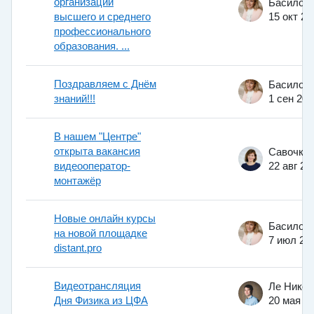
организаций
высшего и среднего
15 окт 20
профессионального
образования. ...
Поздравляем с Днём
знаний!!!
1 сен 201
В нашем "Центре"
открыта вакансия
видеооператор-
22 авг 20
монтажёр
Новые онлайн курсы
на новой площадке
7 июл 20
distant.pro
Видеотрансляция
Дня Физика из ЦФА
20 мая 2