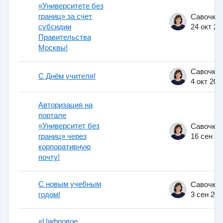
«Университете без
границ» за счет
субсидии
24 окт 20
Правительства
Москвы!
С Днём учителя!
4 окт 202
Авторизация на
портале
«Университет без
границ» через
16 сен 2
корпоративную
почту!
С новым учебным
годом!
3 сен 202
«Цифровое