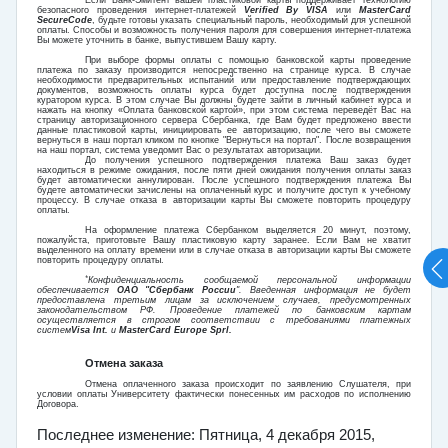
Если Банк-Эмитент вашей пластиковой карты поддерживает технологию
безопасного проведения интернет-платежей
Verified By VISA
или
MasterCard
SecureCode
, будьте готовы указать специальный пароль, необходимый для успешной
оплаты. Способы и возможность получения пароля для совершения интернет-платежа
Вы можете уточнить в банке, выпустившем Вашу карту.
При выборе формы оплаты с помощью банковской карты проведение
платежа по заказу производится непосредственно на странице курса. В случае
необходимости предварительных испытаний или предоставление подтверждающих
документов, возможность оплаты курса будет доступна после подтверждения
куратором курса. В этом случае Вы должны будете зайти в личный кабинет курса и
нажать на кнопку «Оплата банковской картой», при этом система переведёт Вас на
страницу авторизационного сервера Сбербанка, где Вам будет предложено ввести
данные пластиковой карты, инициировать ее авторизацию, после чего вы сможете
вернуться в наш портал кликом по кнопке "Вернуться на портал". После возвращения
на наш портал, система уведомит Вас о результатах авторизации.
До получения успешного подтверждения платежа Ваш заказ будет
находиться в режиме ожидания, после пяти дней ожидания получения оплаты заказ
будет автоматически аннулирован. После успешного подтверждения платежа Вы
будете автоматически зачислены на оплаченный курс и получите доступ к учебному
процессу. В случае отказа в авторизации карты Вы сможете повторить процедуру
оплаты.
На оформление платежа Сбербанком выделяется 20 минут, поэтому,
пожалуйста, приготовьте Вашу пластиковую карту заранее. Если Вам не хватит
выделенного на оплату времени или в случае отказа в авторизации карты Вы сможете
повторить процедуру оплаты.
*
Конфиденциальность сообщаемой персональной информации
обеспечивается
ОАО "Сбербанк России
". Введенная информация не будет
предоставлена третьим лицам за исключением случаев, предусмотренных
законодательством РФ. Проведение платежей по банковским картам
осуществляется в строгом соответствии с требованиями платежных
систем
Visa Int.
и
MasterCard Europe Sprl.
Отмена заказа
Отмена оплаченного заказа происходит по заявлению Слушателя, при
условии оплаты Университету фактически понесенных им расходов по исполнению
Договора.
Последнее изменение: Пятница, 4 декабря 2015,