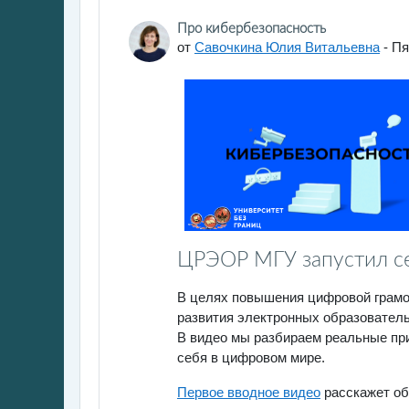
Количество ответов: 0
Про кибербезопасность
от
Савочкина Юлия Витальевна
-
Пя
ЦРЭОР МГУ запустил с
В целях повышения цифровой грамо
развития электронных образователь
В видео мы разбираем реальные при
себя в цифровом мире.
Первое вводное видео
расскажет об