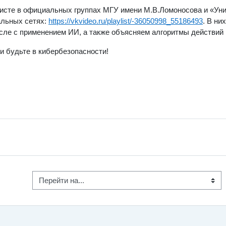
сте в официальных группах МГУ имени М.В.Ломоносова и «Унив
льных сетях:
https://vkvideo.ru/playlist/-36050998_55186493
. В н
сле с применением ИИ, а также объясняем алгоритмы действий п
и будьте в кибербезопасности!
Перейти на...