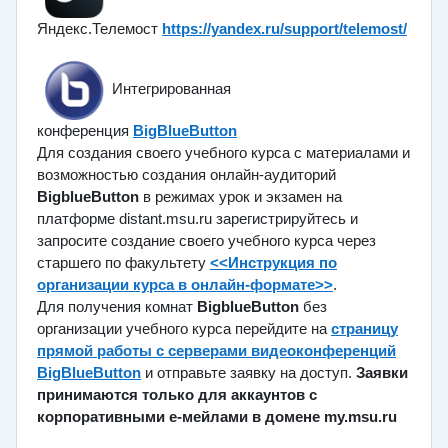
Яндекс.Телемост
https://yandex.ru/support/telemost/
Интегрированная
конференция
BigBlueButton
Для создания своего учебного курса с материалами и
возможностью создания онлайн-аудиторий
BigblueButton
в режимах урок и экзамен на
платформе distant.msu.ru зарегистрируйтесь и
запросите создание своего учебного курса через
старшего по факультету
<<Инструкция по
организации курса в онлайн-формате>>
.
Для получения комнат
BigblueButton
без
организации учебного курса перейдите на
страницу
прямой работы с серверами видеоконференций
BigBlueButton
и отправьте заявку на доступ.
Заявки
принимаются только для аккаунтов с
корпоративными е-мейлами в домене my.msu.ru