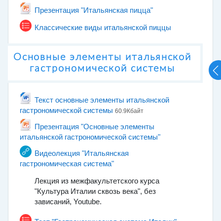
Гиперссылка
Презентация "Итальянская пицца"
Тест
Классические виды итальянской пиццы
Основные элементы итальянской
гастрономической системы
Текст основные элементы итальянской
Файл
гастрономической системы
60.9Кбайт
Презентация "Основные элементы
Гиперссылка
итальянской гастрономической системы"
Видеолекция "Итальянская
Гиперссылка
гастрономическая система"
Лекция из межфакультетского курса
"Культура Италии сквозь века", без
зависаний, Youtube.