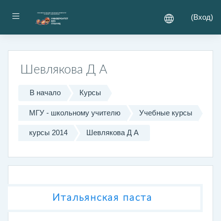
Перейти к основному содержанию
Боковая панель
(
Вход
)
Шевлякова Д А
В начало
Курсы
МГУ - школьному учителю
Учебные курсы
курсы 2014
Шевлякова Д А
Тематический план
Общее
Итальянская паста