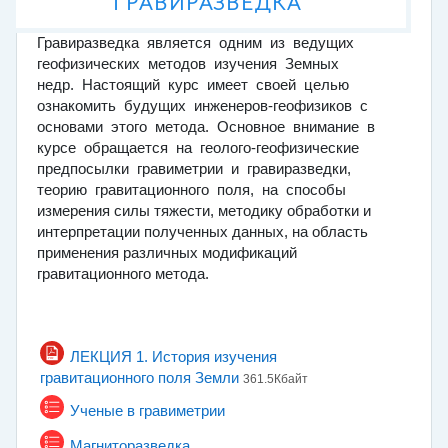
ГРАВИРАЗВЕДКА
Гравиразведка является одним из ведущих
геофизических методов изучения Земных
недр. Настоящий курс имеет своей целью
ознакомить будущих инженеров-геофизиков с
основами этого метода. Основное внимание в
курсе обращается на геолого-геофизические
предпосылки гравиметрии и гравиразведки,
теорию гравитационного поля, на способы
измерения силы тяжести, методику обработки и
интерпретации полученных данных, на область
применения различных модификаций
гравитационного метода.
ЛЕКЦИЯ 1. История изучения
Файл
гравитационного поля Земли
361.5Кбайт
Тест
Ученые в гравиметрии
Тест
Магниторазведка