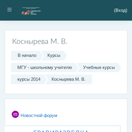
Перейти к основному содержанию
Боковая панель
(
Вход
)
Коснырева М. В.
В начало
Курсы
МГУ - школьному учителю
Учебные курсы
курсы 2014
Коснырева М. В.
Тематический план
Новостной форум
Общее