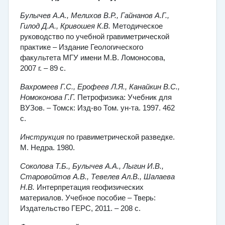
Булычев А.А., Мелихов В.Р., Гайнанов А.Г.,
Гилод Д.А., Кривошея К.В.
Методическое
руководство по учебной гравиметрической
практике – Издание Геологического
факультета МГУ имени М.В. Ломоносова,
2007 г. – 89 с.
Вахромеев Г.С., Ерофеев Л.Я., Канайкин В.С.,
Номоконова Г.Г.
Петрофизика: Учебник для
ВУЗов. – Томск: Изд-во Том. ун-та. 1997. 462
с.
Инструкция
по гравиметрической разведке.
М. Недра. 1980.
Соколова Т.Б., Булычев А.А., Лыгин И.В.,
Старовойтов А.В., Тевелев Ал.В., Шалаева
Н.В.
Интерпретация геофизических
материалов. Учебное пособие – Тверь:
Издательство ГЕРС, 2011. – 208 с.