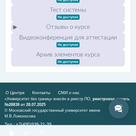
Не доступен
Тест системы
Не доступен
Отзывы о курсе
Видеоконференция для аттестации
Не доступен
Архив элементов курса
Не доступен
О Центре
Контакты
СМИ о нас
«Университет без границ» внесён в реестр ПО,
реестровая запись
№28838 от 28.07.2025
© Московский государственный университет имени
М.В.Ломоносова
Тел.: +7(495)938-21-39