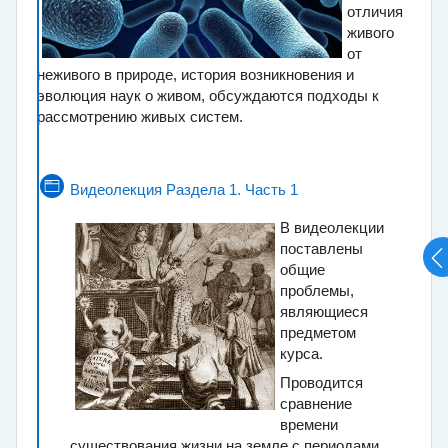
отличия
живого
от
неживого в природе, история возникновения и
эволюция наук о живом, обсуждаются подходы к
рассмотрению живых систем.
Страница
Видеолекция Раздела 1. Часть 1
В видеолекции
поставлены
общие
проблемы,
являющиеся
предметом
курса.
Проводится
сравнение
времени
существования жизни на земле с периодами