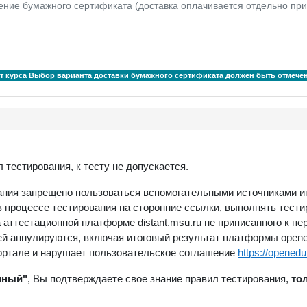
ение бумажного сертификата (доставка оплачивается отдельно при
т курса
Выбор варианта доставки бумажного сертификата
должен быть отмече
тестирования, к тесту не допускается.
ания запрещено пользоваться вспомогательными источниками ин
 процессе тестирования на сторонние ссылки, выполнять тестир
аттестационной платформе distant.msu.ru не приписанного к пе
й аннулируются, включая итоговый результат платформы opened
портале и нарушает пользовательское соглашение
https://openedu
нный"
, Вы подтверждаете свое знание правил тестирования,
то