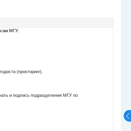
рсам МГУ.
одиста (прокторинг).
ечать и подпись подразделения МГУ по