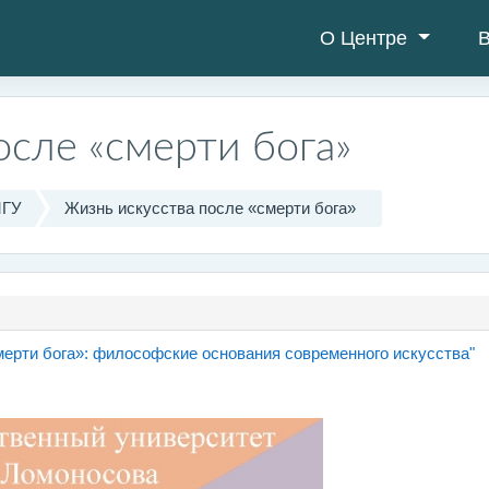
О Центре
В
осле «смерти бога»
МГУ
Жизнь искусства после «смерти бога»
Стран
мерти бога»: философские основания современного искусства"