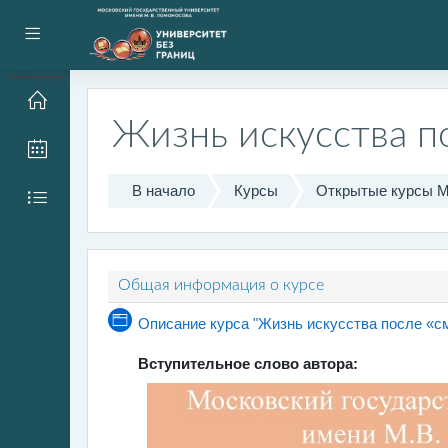
Перейти к основному содержанию
Боковая панель
Жизнь искусства п
В начало
Курсы
Открытые курсы 
Тематический план
Общая информация о курсе
Описание курса "Жизнь искусства после «с
Вступительное слово автора: