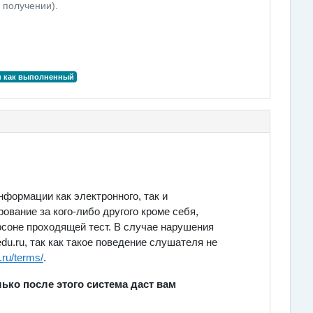
 получении).
н как выполненный
формации как электронного, так и
ование за кого-либо другого кроме себя,
рсоне проходящей тест. В случае нарушения
u.ru, так как такое поведение слушателя не
.ru/terms/
.
лько после этого система даст вам