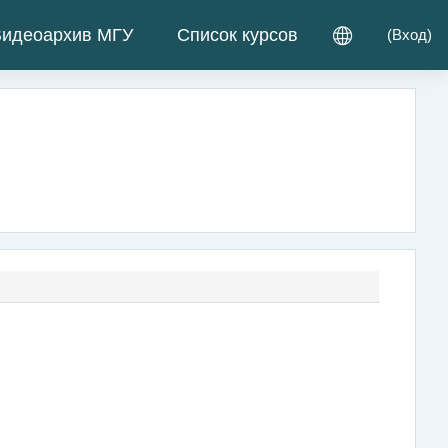
идеоархив МГУ
Список курсов
(
Вход
)
ица