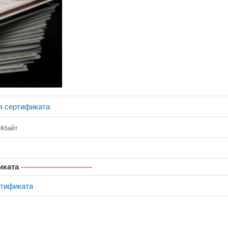
Страница
я сертификата
2Кбайт
 связь
иката
----------------------------
Обратная связь
ртификата