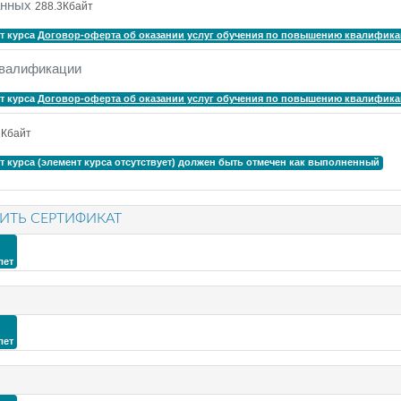
анных
288.3Кбайт
т курса
Договор-оферта об оказании услуг обучения по повышению квалифик
Обратная связь
квалификации
т курса
Договор-оферта об оказании услуг обучения по повышению квалифик
л
2Кбайт
т курса
(элемент курса отсутствует)
должен быть отмечен как выполненный
ТЬ СЕРТИФИКАТ
лет
лет