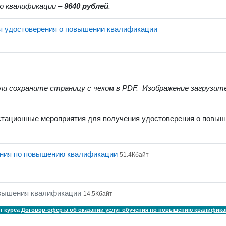
 квалификации –
964
0 рублей
.
Страница
ия удостоверения о повышении квалификации
и сохраните страницу с чеком в PDF. Изображение загрузит
естационные мероприятия для получения удостоверения о повы
Файл
чения по повышению квалификации
51.4Кбайт
Файл
овышения квалификации
14.5Кбайт
т курса
Договор-оферта об оказании услуг обучения по повышению квалифик
Файл