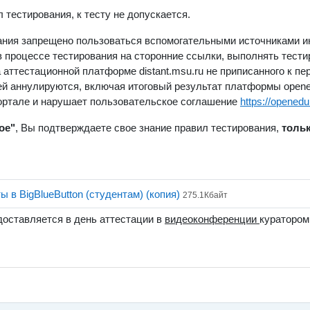
тестирования, к тесту не допускается.
ания запрещено пользоваться вспомогательными источниками ин
 процессе тестирования на сторонние ссылки, выполнять тестир
аттестационной платформе distant.msu.ru не приписанного к пе
й аннулируются, включая итоговый результат платформы opened
портале и нарушает пользовательское соглашение
https://openedu
ое"
, Вы подтверждаете свое знание правил тестирования,
тольк
Файл
 в BigBlueButton (студентам) (копия)
275.1Кбайт
доставляется в день аттестации в
видеоконференции
куратором