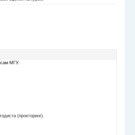
рсам МГУ.
одиста (прокторинг).