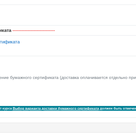
 связь
иката
----------------------------
Обратная связь
ртификата
ение бумажного сертификата (доставка оплачивается отдельно при
т курса
Выбор варианта доставки бумажного сертификата
должен быть отмече