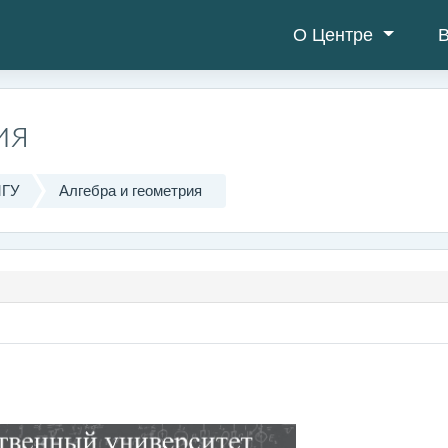
О Центре
В
ия
МГУ
Алгебра и геометрия