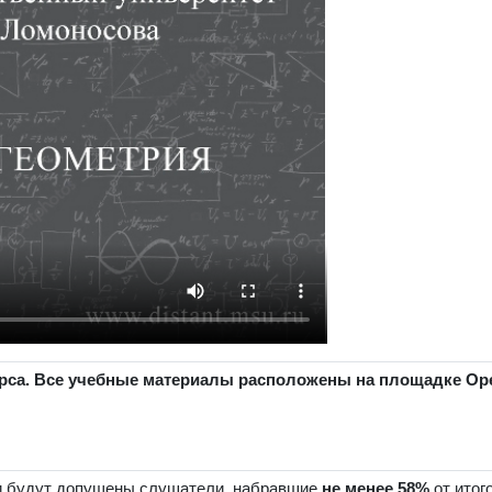
урса. Все учебные материалы расположены на площадке Ope
ии будут допущены слушатели, набравшие
не менее
58%
от итог