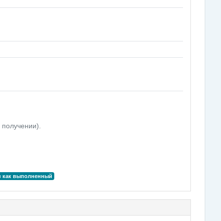
 получении).
н как выполненный