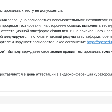
стирования, к тесту не допускается.
ания запрещено пользоваться вспомогательными источниками ин
 процессе тестирования на сторонние ссылки, выполнять тестир
аттестационной платформе distant.msu.ru не приписанного к пе
й аннулируются, включая итоговый результат платформы opened
портале и нарушает пользовательское соглашение
https://openedu
ое"
, Вы подтверждаете свое знание правил тестирования,
тольк
доставляется в день аттестации в
видеоконференции
куратором