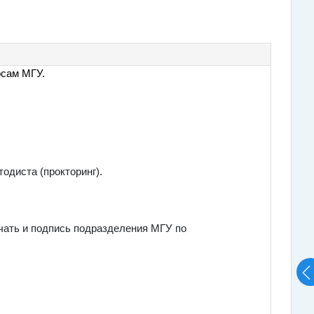
рсам МГУ.
одиста (прокторинг).
ечать и подпись подразделения МГУ по