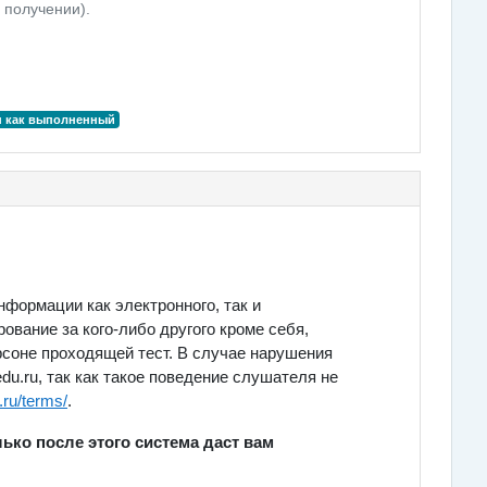
 получении).
н как выполненный
формации как электронного, так и
ование за кого-либо другого кроме себя,
рсоне проходящей тест. В случае нарушения
u.ru, так как такое поведение слушателя не
.ru/terms/
.
лько после этого система даст вам