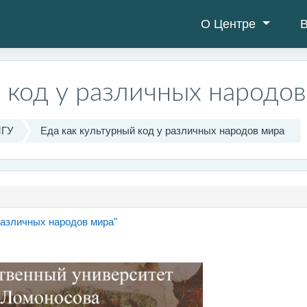
О Центре
В
й код у различных народо
МГУ
Еда как культурный код у различных народов мира
Страница
различных народов мира"