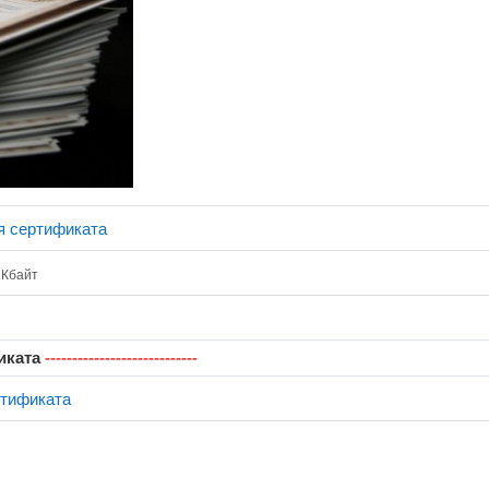
Страница
я сертификата
2Кбайт
 связь
иката
----------------------------
Обратная связь
ртификата