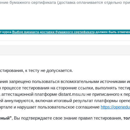
ение бумажного сертификата (доставка оплачивается отдельно при
т курса
Выбор варианта доставки бумажного сертификата
должен быть отмече
стирования, к тесту не допускается.
ания запрещено пользоваться вспомогательными источниками ин
 процессе тестирования на сторонние ссылки, выполнять тестир
аттестационной платформе distant.msu.ru не приписанного к пе
й аннулируются, включая итоговый результат платформы opened
портале и нарушает пользовательское соглашение
https://openedu
нный"
, Вы подтверждаете свое знание правил тестирования,
то