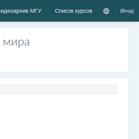
идеоархив МГУ
Список курсов
(
Вход
)
в мира