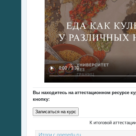
Вы находитесь на аттестационном ресурсе к
кнопку:
К итоговой аттестац
Итоги с openedu.ru