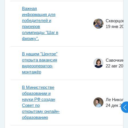
Важная
информация для
победителей и
призеров
19 янв 201
олимпиады "Шаг в
физику".
В нашем "Центре"
открыта вакансия
видеооператор-
22 авг 2017
монтажёр
В Министерстве
образовании и
науки РФ создан
Совет по
24 дек 201
открытому онлайн-
образованию