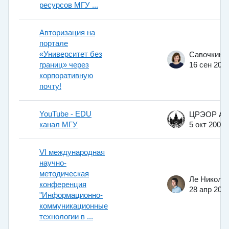
ресурсов МГУ ...
Авторизация на
портале
«Университет без
границ» через
16 сен 202
корпоративную
почту!
YouTube - EDU
канал МГУ
5 окт 2009
VI международная
научно-
методическая
конференция
28 апр 201
"Информационно-
коммуникационные
технологии в ...