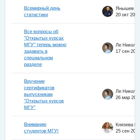
Всемирный день
статистики
20 окт 2011
Все вопросы об
"Открытых курсах
МГУ" теперь можно
задавать в
17 сен 201
специальном
разделе
Вручение
сертификатов
выпускникам
26 мар 201
"Открытых курсов
МГУ"
Вниманию
студентов МГУ!
25 сен 201