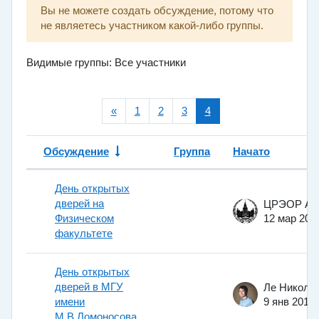
Вы не можете создать обсуждение, потому что
не являетесь участником какой-либо группы.
Видимые группы: Все участники
Предыдущая страница
(текущая)
«
1
2
3
4
Обсуждение
Группа
Начато
Статус
Список обсуждений. Показано 63 
День открытых
дверей на
Физическом
12 мар 200
факультете
День открытых
дверей в МГУ
имени
9 янв 2014
М.В.Ломоносова