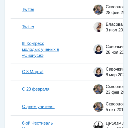
Twitter
28 фев 201
Власова Т
Twitter
3 июл 2012
III Конгресс
молодых ученых в
28 ноя 202
«Сириусе»
C 8 Марта!
8 мар 2023
C 23 февраля!
23 фев 201
C днем учителя!
5 окт 2011
6-ой Фестиваль