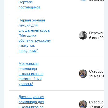
Портале
поставщиков
Первая он-лайн
лекция для
слушателей курса
"Методика
6 июн 2014
обучения русскому
языку как
неродному"
Московская
олимпиада
школьников по
19 мая 201
физике - 1-ый
уровень!
Дистанционная
олимпиада для
школьников по
17 ноя 201