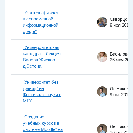
"Учитель физики -
в современной
информационной
8 ноя 2010
среде"
"Университетская
кафедра" . Лекция
Валери Жискар
26 мая 201
д'Эстена
"Университет без
границ" на
Фестивале науки в
9 окт 2014
МГУ
"Создание
учебных курсов в
системе Moodle" на
16 окт 2014