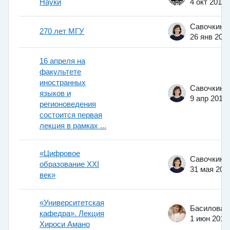
Науки
4 окт 2011
270 лет МГУ
26 янв 202
16 апреля на
факультете
иностранных
языков и
9 апр 2019
регионоведения
состоится первая
лекция в рамках ...
«Цифровое
образование XXI
31 мая 202
век»
«Университетская
кафедра». Лекция
1 июн 2015
Хироси Амано