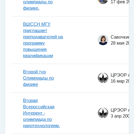
олимпиады по
17 фев 201
физике.
ВШССН МГУ
приглашает
преподавателей на
программу
28 мая 202
повышения
квалификации
Второй тур
Олимпиады по
16 мар 200
физике
Вторая
Всероссийская
Интерент -
3 апр 2008
олимпиада по
нанотехнологиям.