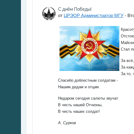
Количество ответов: 0
С днём Победы!
от
ЦРЭОР Администратор МГУ
-
Вто
Красот
Отстоя
Майски
Стал п
За всё,
За каж
За то, 
Спасибо доблестным солдатам -
Нашим дедам и отцам.
Недаром сегодня салюты звучат
В честь нашей Отчизны,
В честь наших солдат!
А. Сурков