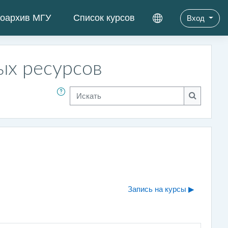
оархив МГУ
Список курсов
Вход
ых ресурсов
Искать
Искать
Запись на курсы ▶︎