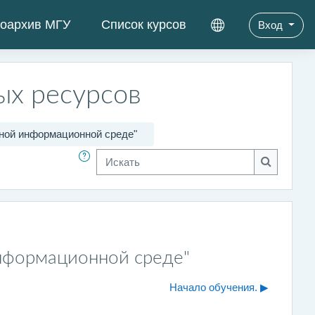
оархив МГУ
Список курсов
Вход
ых ресурсов
нной информационной среде"
Искать
Искать
информационной среде"
Начало обучения. ▶︎