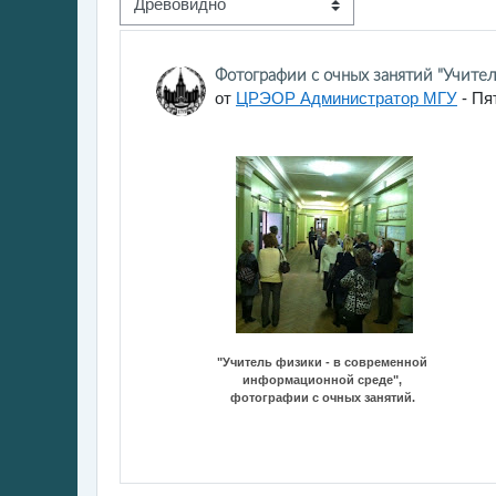
Режим отображения
Количество ответов: 0
Фотографии с очных занятий "Учите
от
ЦРЭОР Администратор МГУ
-
Пят
"Учитель физики - в современной
информационной среде",
фотографии с очных занятий.