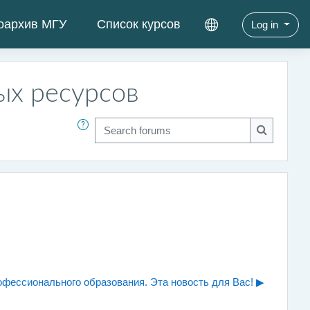
оархив МГУ
Список курсов
Log in
ых ресурсов
Search forums
Search fo
фессионального образования. Эта новость для Вас! ▶︎