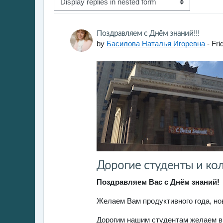
Display mode
Number of replies: 0
Поздравляем с Днём знаний!!!
by
Басилова Наталья Игоревна
-
Fri
Дорогие студенты и кол
Поздравляем Вас с Днём знаний!
Желаем Вам продуктивного года, но
Дорогим нашим студентам желаем в