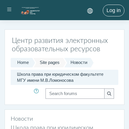
Skip to main content
Side panel
Log in
Центр развития электронных
образовательных ресурсов
Home
Site pages
Новости
Школа права при юридическом факультете
МГУ имени М.В.Ломоносова
Search forums
Search fo
Новости
Школа права при юридическом