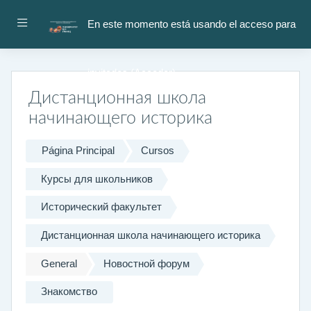
Salta al contenido principal
Panel lateral
En este momento está usando el acceso para
invitados (
Acceder
)
Дистанционная школа
начинающего историка
Página Principal
Cursos
Курсы для школьников
Исторический факультет
Дистанционная школа начинающего историка
General
Новостной форум
Знакомство