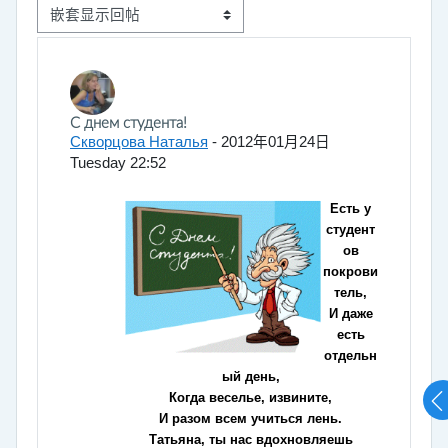
显示模式
回帖数：0
С днем студента!
Скворцова Наталья
-
2012年01月24日
Tuesday 22:52
Есть у
студент
ов
покрови
тель,
И даже
есть
отдельн
ый день,
Когда веселье, извините,
И разом всем учиться лень.
Татьяна, ты нас вдохновляешь