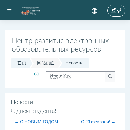
跳到主要内容
停靠面板
登录
Центр развития электронных
образовательных ресурсов
首页
网站页面
Новости
搜索讨论区
搜索讨论
Новости
С днем студента!
← С НОВЫМ ГОДОМ!
C 23 февраля! →