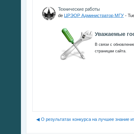
Número de respuestas: 0
Технические работы
de
ЦРЭОР Администратор МГУ
-
Tue
Уважаемые гос
В связи с обновление
страницам сайта.
◀︎ О результатах конкурса на лучшее знание и