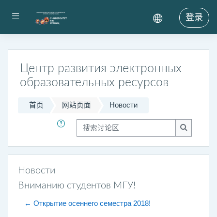
跳到主要内容
停靠面板
登录
Центр развития электронных
образовательных ресурсов
首页
网站页面
Новости
搜索讨论区
搜索讨论
Новости
Вниманию студентов МГУ!
← Открытие осеннего семестра 2018!