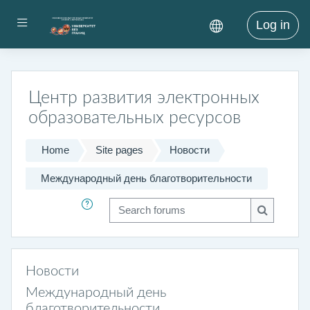
Skip to main content
Side panel
Log in
Центр развития электронных
образовательных ресурсов
Home
Site pages
Новости
Международный день благотворительности
Search forums
Search fo
Новости
Международный день
благотворительности