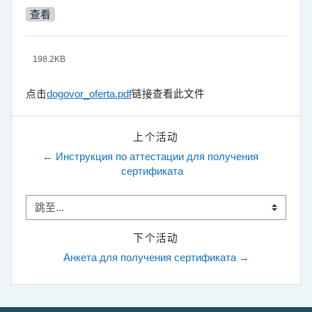
查看
198.2KB
点击
dogovor_oferta.pdf
链接查看此文件
上个活动
← Инструкция по аттестации для получения 
сертификата
跳至...
下个活动
Анкета для получения сертификата →