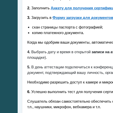
2.
Заполнить
Aнкету для получения сертифик
3.
Загрузить в
Форму загрузки для документо
скан страницы паспорта с фотографией;
копию платежного документа.
Когда мы одобрим ваши документы, автоматичес
4.
Выбрать дату и время в открытой
записи на 
площадке)
.
5.
В день аттестации подключиться к конференци
документ, подтверждающий вашу личность, орга
Необходимо разрешить доступ к камере и микроф
6.
Успешно выполнить
тест для получения серт
Слушатель обязан самостоятельно обеспечить 
т.п., наушники, микрофон, вебкамера и т.п.