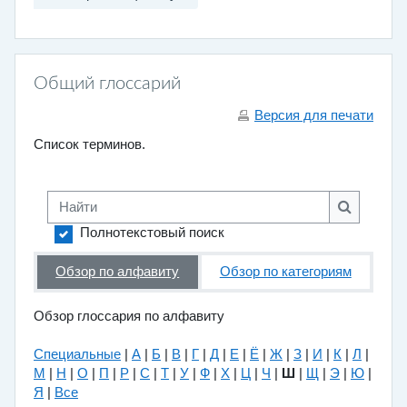
Общий глоссарий
Версия для печати
Список терминов.
Найти
Найти
Полнотекстовый поиск
Обзор по алфавиту
Обзор по категориям
Обзор глоссария по алфавиту
Специальные
|
А
|
Б
|
В
|
Г
|
Д
|
Е
|
Ё
|
Ж
|
З
|
И
|
К
|
Л
|
М
|
Н
|
О
|
П
|
Р
|
С
|
Т
|
У
|
Ф
|
Х
|
Ц
|
Ч
|
Ш
|
Щ
|
Э
|
Ю
|
Я
|
Все