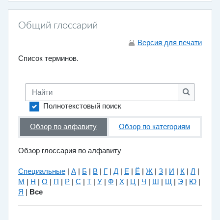
Общий глоссарий
Версия для печати
Список терминов.
Найти
Найти
Полнотекстовый поиск
Обзор по алфавиту
Обзор по категориям
Обзор глоссария по алфавиту
Специальные
|
А
|
Б
|
В
|
Г
|
Д
|
Е
|
Ё
|
Ж
|
З
|
И
|
К
|
Л
|
М
|
Н
|
О
|
П
|
Р
|
С
|
Т
|
У
|
Ф
|
Х
|
Ц
|
Ч
|
Ш
|
Щ
|
Э
|
Ю
|
Я
|
Все