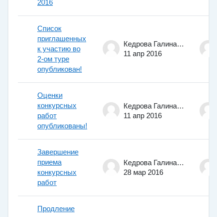
2016
Список
приглашенных
Кедрова Галина Евгеньевна
к участию во
11 апр 2016
2-ом туре
опубликован!
Оценки
конкурсных
Кедрова Галина Евгеньевна
работ
11 апр 2016
опубликованы!
Завершение
приема
Кедрова Галина Евгеньевна
конкурсных
28 мар 2016
работ
Продление