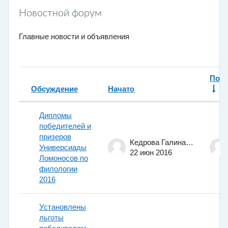
Новостной форум
Главные новости и объявления
Посл
Обсуждение
Начато
Статус
Список обсуждений. Показано 11 
Дипломы
победителей и
призеров
Кедрова Галина Евгеньевна
Универсиады
22 июн 2016
Ломоносов по
филологии
2016
Установлены
льготы