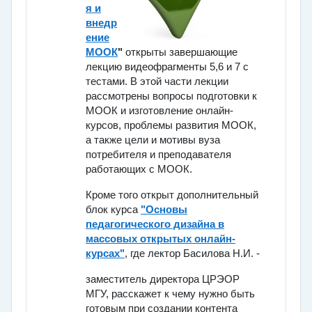
я и
внедр
ение
МООК
"
открыты завершающие
лекцию видеофрагменты 5,6 и 7 с
тестами. В этой части лекции
рассмотрены вопросы подготовки к
МООК и изготовление онлайн-
курсов, проблемы развития МООК,
а также цели и мотивы вуза
потребителя и преподавателя
работающих с МООК.
Кроме того открыт дополнительный
блок курса
"Основы
педагогического дизайна в
массовых открытых онлайн-
курсах"
, где лектор Басилова Н.И. -
заместитель директора ЦРЭОР
МГУ, расскажет к чему нужно быть
готовым при создании контента