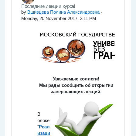
Number of replies: 0
Последние лекции курса!
by
Вшивцева Полина Александровна
-
Monday, 20 November 2017, 2:11 PM
Уважаемые коллеги!
Мы рады сообщить об открытии
завершающих лекций.
В
блоке
"
Реал
изаци