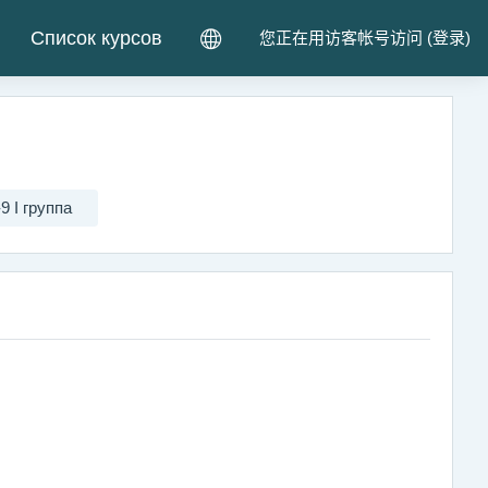
Список курсов
您正在用访客帐号访问 (
登录
)
9 I группа