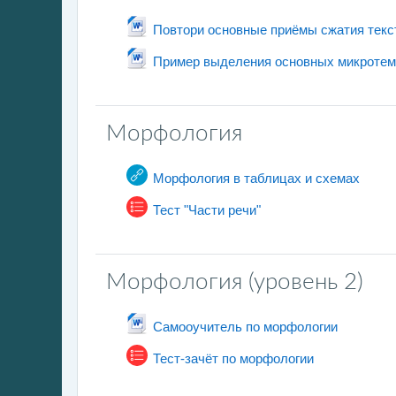
文
Повтори основные приёмы сжатия текс
Пример выделения основных микротем
Морфология
网页地址
Морфология в таблицах и схемах
测验
Тест "Части речи"
Морфология (уровень 2)
文件
Самооучитель по морфологии
测验
Тест-зачёт по морфологии