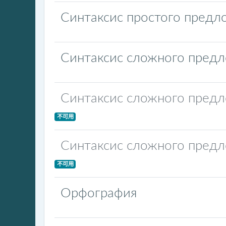
Синтаксис простого предл
Синтаксис сложного пред
Синтаксис сложного пред
不可用
Синтаксис сложного пред
不可用
Орфография