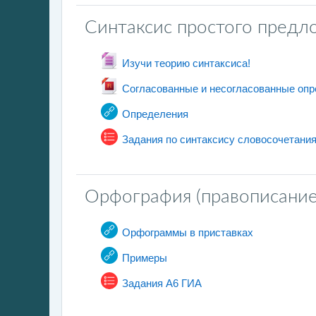
Синтаксис простого предл
文件
Изучи теорию синтаксиса!
Согласованные и несогласованные оп
网页地址
Определения
Задания по синтаксису словосочетания
Орфография (правописание
网页地址
Орфограммы в приставках
网页地址
Примеры
测验
Задания А6 ГИА