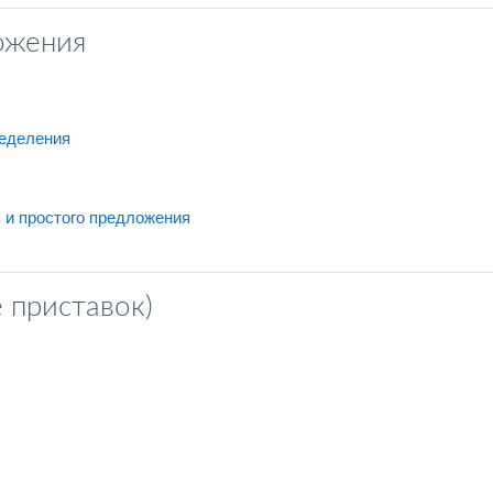
ожения
网页地址
ределения
测验
 и простого предложения
 приставок)