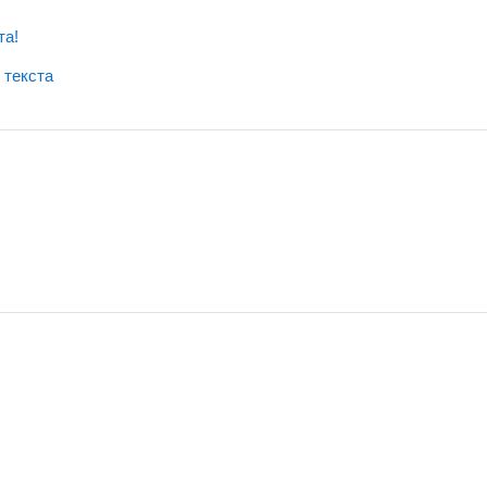
件
та!
文件
 текста