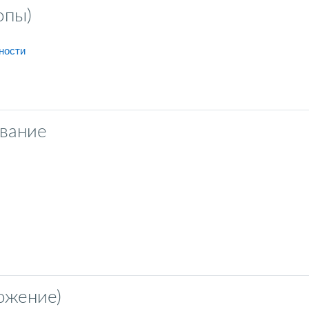
опы)
文件
ности
вание
ожение)