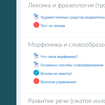
Лексика и фразеология (тр
Художественные средства выразитель
测验
Тест по тропам
Морфемика и словообразо
文件
Что такое морфемика?
文件
Основные способы словообразования
网页地址
Возьми на заметку!
测验
Выполни упражнения!
Развитие речи (сжатое изл