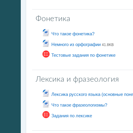
Фонетика
文件
Что такое фонетика?
文件
Немного из орфографии
41.8KB
测验
Тестовые задания по фонетике
Лексика и фразеология
Лексика русского языка (основные пон
文件
Что такое фразеологизмы?
测验
Задания по лексике