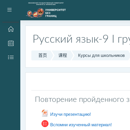
跳到主要内容
停靠面板
Русский язык-9 I г
首页
课程
Курсы для школьников
常规
每周概要
Повторение пройденного за
文件
Изучи презентацию!
测验
Вспомни изученный материал!