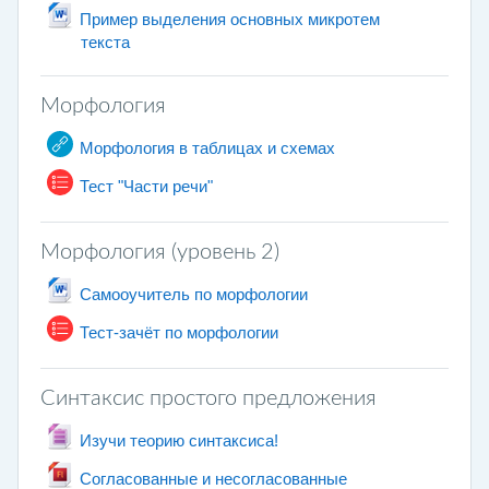
Пример выделения основных микротем
Archivo
текста
Морфология
URL
Морфология в таблицах и схемах
Cuestionario
Тест "Части речи"
Морфология (уровень 2)
Archivo
Самооучитель по морфологии
Cuestionario
Тест-зачёт по морфологии
Синтаксис простого предложения
Archivo
Изучи теорию синтаксиса!
Согласованные и несогласованные