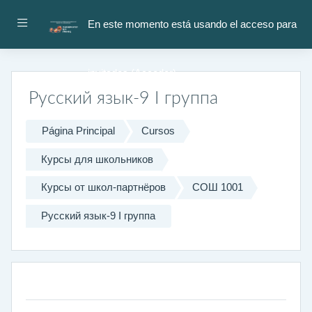
Salta al contenido principal
Panel lateral
En este momento está usando el acceso para
invitados (
Acceder
)
Русский язык-9 I группа
Página Principal
Cursos
Курсы для школьников
Курсы от школ-партнёров
СОШ 1001
Русский язык-9 I группа
Diagrama semanal
General