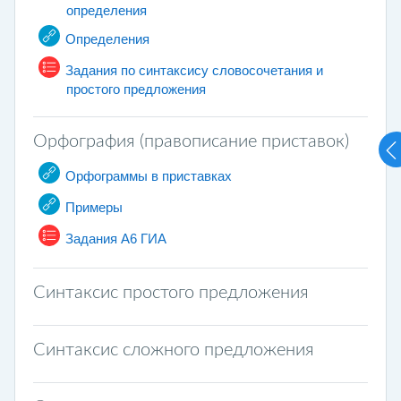
URL
определения
URL
Определения
Задания по синтаксису словосочетания и
Cuestionario
простого предложения
Орфография (правописание приставок)
URL
Орфограммы в приставках
URL
Примеры
Cuestionario
Задания А6 ГИА
Синтаксис простого предложения
Синтаксис сложного предложения