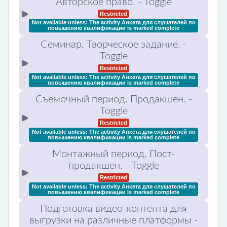
Авторское право.
- Toggle
Restricted
Not available unless: The activity
Анкета для слушателей по
повышению квалификации
is marked complete
Семинар. Творческое задание.
-
Toggle
Restricted
Not available unless: The activity
Анкета для слушателей по
повышению квалификации
is marked complete
Съемочный период. Продакшен.
-
Toggle
Restricted
Not available unless: The activity
Анкета для слушателей по
повышению квалификации
is marked complete
Монтажный период. Пост-
продакшен.
- Toggle
Restricted
Not available unless: The activity
Анкета для слушателей по
повышению квалификации
is marked complete
Подготовка видео-контента для
выгрузки на различные платформы
-