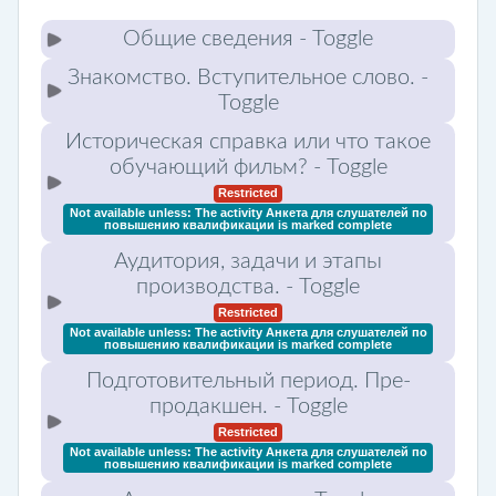
Общие сведения
- Toggle
Знакомство. Вступительное слово.
-
Toggle
Историческая справка или что такое
обучающий фильм?
- Toggle
Restricted
Not available unless: The activity
Анкета для слушателей по
повышению квалификации
is marked complete
Аудитория, задачи и этапы
производства.
- Toggle
Restricted
Not available unless: The activity
Анкета для слушателей по
повышению квалификации
is marked complete
Подготовительный период. Пре-
продакшен.
- Toggle
Restricted
Not available unless: The activity
Анкета для слушателей по
повышению квалификации
is marked complete