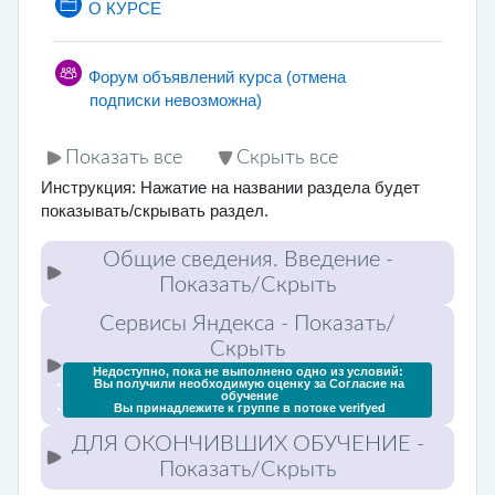
Страница
О КУРСЕ
Форум объявлений курса (отмена
подписки невозможна)
Показать все
Скрыть все
Инструкция: Нажатие на названии раздела будет
показывать/скрывать раздел.
Общие сведения. Введение
-
Показать/Скрыть
Сервисы Яндекса
- Показать/
Скрыть
Недоступно, пока не выполнено одно из условий:
Вы получили необходимую оценку за
Согласие на
обучение
Вы принадлежите к группе в потоке
verifyed
ДЛЯ ОКОНЧИВШИХ ОБУЧЕНИЕ
-
Показать/Скрыть