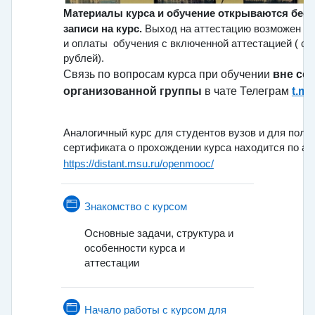
Материалы курса и обучение открываются бесп
записи на курс.
Выход на аттестацию возможен по
и оплаты обучения с включенной аттестацией ( ст
рублей).
Связь по вопросам курса при обучении
вне со
организованной группы
в чате Телеграм
t.m
Аналогичный курс для студентов вузов и для полу
сертификата о прохождении курса находится по ад
https://distant.msu.ru/openmooc/
Страница
Знакомство с курсом
Основные задачи, структура и
особенности курса и
аттестации
Начало работы с курсом для