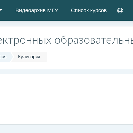
Видеоархив МГУ
Список курсов
ектронных образовательн
cas
Кулинария