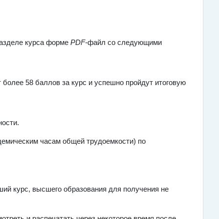
разделе курса форме
PDF-
файл со следующими
 более 58 баллов за курс и успешно пройдут итоговую
ности.
адемическим часам общей трудоемкости) по
ий курс, высшего образования для получения не
треть и распечатать через некоторое время после