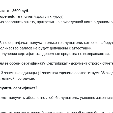
иката -
3600 руб.
е
openedu.ru
(полный доступ к курсу).
о заполнить анкету, прикрепить в приведенной ниже в данном 
 но сертификат получат только те слушатели, которые наберут
оличество баллов не будут допущены к аттестации.
олучения сертификата, денежные средства не возвращаются.
ляет собой сертификат?
Сертификат - документ строгой отчет
-
3 зачетные единицы
(1 зачетная единица соответствует 36 ак
тельной программе.
лучить сертификат?
ожет получить абсолютно любой слушатель, успешно закончивш
дет выдан электронный сертификат, который можно будет посмо