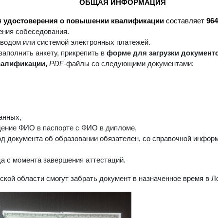
ОБЩАЯ ИНФОРМАЦИЯ
я
удостоверения о повышении квалификации
составляет
964
ения собеседования
.
еводом или системой электронных платежей.
аполнить анкету, прикрепить в
форме
для загрузки документ
валификации,
PDF-
файлы со следующими документами:
анных,
ение ФИО в паспорте с ФИО в дипломе,
д документа об образовании обязателен, со справочной информ
ца с момента завершения аттестаций.
кой области смогут забрать документ в назначенное время в 