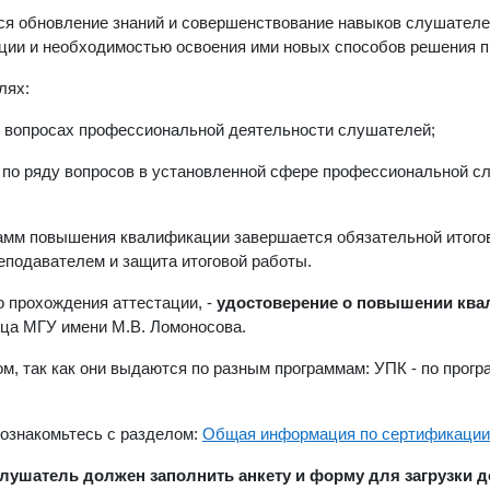
 обновление знаний и совершенствование навыков слушателей
ции и необходимостью освоения ими новых способов решения 
лях:
х вопросах профессиональной деятельности слушателей;
й по ряду вопросов в установленной сфере профессиональной 
амм повышения квалификации завершается обязательной итого
еподавателем и защита итоговой работы.
о прохождения аттестации, -
удостоверение о повышении кв
ца МГУ имени М.В. Ломоносова.
м, так как они выдаются по разным программам: УПК - по прог
 ознакомьтесь с разделом:
Общая информация по сертификации
ушатель должен заполнить анкету и форму для загрузки до