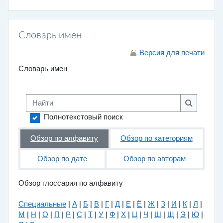
Словарь имен
Версия для печати
Словарь имен
Найти
Найти
Полнотекстовый поиск
Обзор по алфавиту
Обзор по категориям
Обзор по дате
Обзор по авторам
Обзор глоссария по алфавиту
Специальные
|
А
|
Б
|
В
|
Г
|
Д
|
Е
|
Ё
|
Ж
|
З
|
И
|
К
|
Л
|
М
|
Н
|
О
|
П
|
Р
|
С
|
Т
|
У
|
Ф
|
Х
|
Ц
|
Ч
|
Ш
|
Щ
|
Э
|
Ю
|