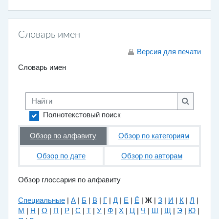
Словарь имен
Версия для печати
Словарь имен
Найти
Найти
Полнотекстовый поиск
Обзор по алфавиту
Обзор по категориям
Обзор по дате
Обзор по авторам
Обзор глоссария по алфавиту
Специальные
|
А
|
Б
|
В
|
Г
|
Д
|
Е
|
Ё
|
Ж
|
З
|
И
|
К
|
Л
|
М
|
Н
|
О
|
П
|
Р
|
С
|
Т
|
У
|
Ф
|
Х
|
Ц
|
Ч
|
Ш
|
Щ
|
Э
|
Ю
|