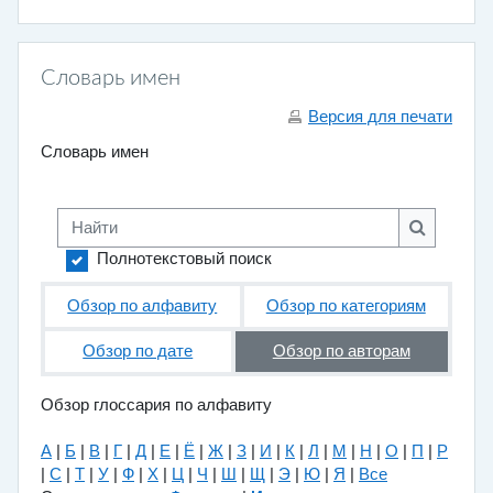
Словарь имен
Версия для печати
Словарь имен
Найти
Найти
Полнотекстовый поиск
Обзор по алфавиту
Обзор по категориям
Обзор по дате
Обзор по авторам
Обзор глоссария по алфавиту
А
|
Б
|
В
|
Г
|
Д
|
Е
|
Ё
|
Ж
|
З
|
И
|
К
|
Л
|
М
|
Н
|
О
|
П
|
Р
|
С
|
Т
|
У
|
Ф
|
Х
|
Ц
|
Ч
|
Ш
|
Щ
|
Э
|
Ю
|
Я
|
Все