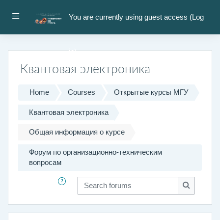
Skip to main content
Side panel
You are currently using guest access (
Log
in
)
Квантовая электроника
Home
Courses
Открытые курсы МГУ
Квантовая электроника
Общая информация о курсе
Форум по организационно-техническим
вопросам
Search forums
Search fo