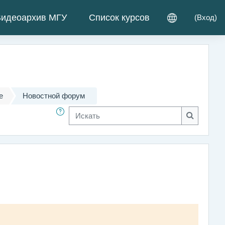
идеоархив МГУ
Список курсов
(
Вход
)
е
Новостной форум
Искать
Искать