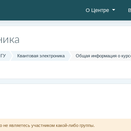
О Центре
В
ника
МГУ
Квантовая электроника
Общая информация о курс
о не являетесь участником какой-либо группы.