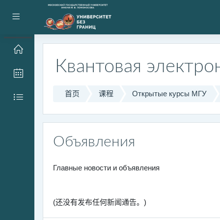
跳到主要内容
停靠面板
Квантовая электро
首页
课程
Открытые курсы МГУ
Объявления
Главные новости и объявления
(还没有发布任何新闻通告。)