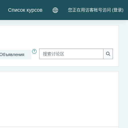
Список курсов
您正在用访客帐号访问 (
登录
)
Объявления
搜索讨论区
搜索讨论