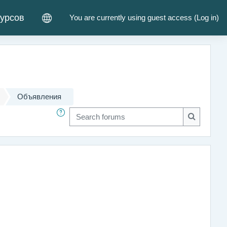
курсов
You are currently using guest access (
Log in
)
Объявления
Search forums
Search fo