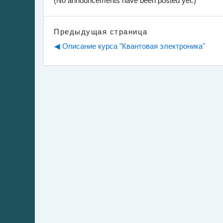
(No announcements have been posted yet.)
Предыдущая страница
◀︎ Описание курса "Квантовая электроника"