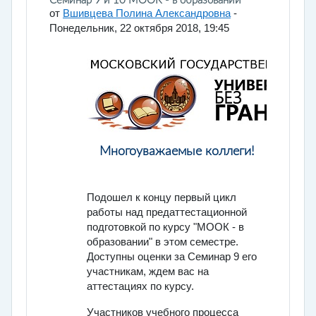
Количество ответов: 0
Семинар 9 и 10 МООК - в образовании
от
Вшивцева Полина Александровна
-
Понедельник, 22 октября 2018, 19:45
Многоуважаемые коллеги!
Подошел к концу первый цикл
работы над предаттестационной
подготовкой по курсу "МООК - в
образовании" в этом семестре.
Доступны оценки за Семинар 9 его
участникам, ждем вас на
аттестациях по курсу.
Участников учебного процесса