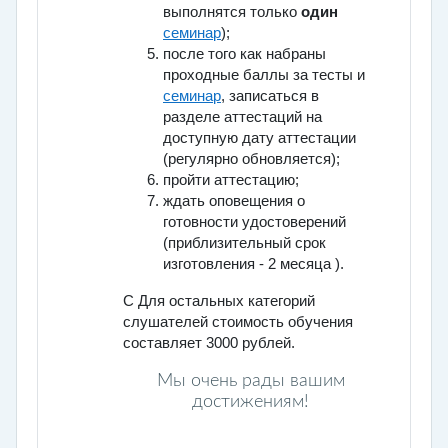
выполнятся только
один
семинар
);
после того как
набраны
проходные баллы
за тесты и
семинар
, записаться в
разделе аттестаций на
доступную дату аттестации
(регулярно обновляется);
пройти аттестацию;
ждать оповещения о
готовности удостоверений
(приблизительный срок
изготовления - 2 месяца ).
отрудники организаций высшего и среднего п
С
Для остальных категорий
слушателей стоимость обучения
составляет 3000 рублей.
Мы очень рады вашим
достижениям!