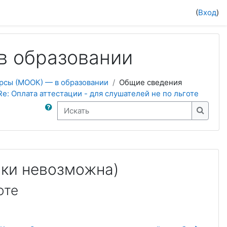
(
Вход
)
в образовании
рсы (МООК) — в образовании
Общие сведения
Re: Оплата аттестации - для слушателей не по льготе
Искать
Искать
ски невозможна)
оте