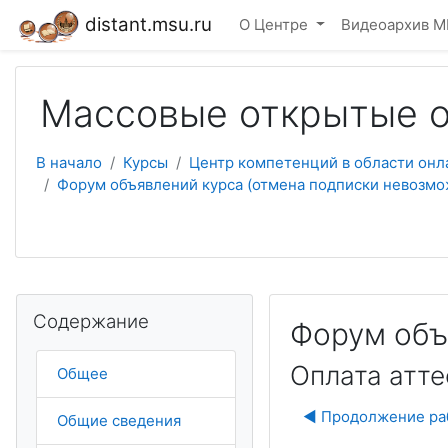
Перейти к основному содержанию
distant.msu.ru
О Центре
Видеоархив М
Массовые открытые о
В начало
Курсы
Центр компетенций в области онл
Форум объявлений курса (отмена подписки невозмо
Пропустить Содержание
Содержание
Форум объ
Оплата атте
Общее
◀︎ Продолжение ра
Общие сведения