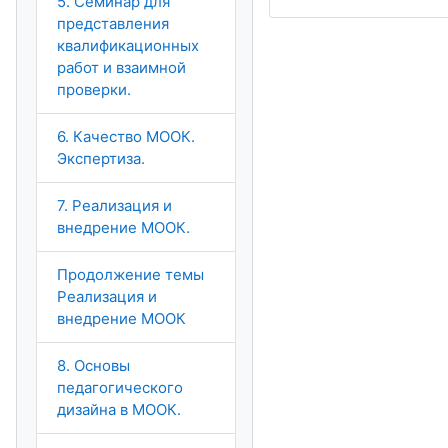
5. Семинар для
представления
квалификационных
работ и взаимной
проверки.
6. Качество МООК.
Экспертиза.
7. Реализация и
внедрение МООК.
Продолжение темы
Реализация и
внедрение МООК
8. Основы
педагогического
дизайна в МООК.