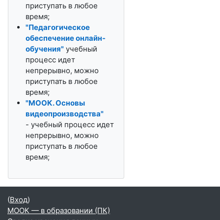
приступать в любое
время;
"Педагогическое
обеспечение онлайн-
обучения"
учебный
процесс идет
непрерывно, можно
приступать в любое
время;
"МООК. Основы
видеопроизводства"
- учебный процесс идет
непрерывно, можно
приступать в любое
время;
(
Вход
)
МООК — в образовании (ПК)