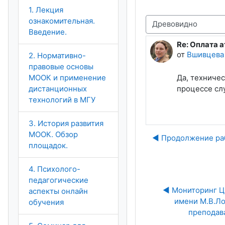
1. Лекция
ознакомительная.
Режим отображения
Введение.
Re: Оплата а
Количество о
от
Вшивцева
2. Нормативно-
правовые основы
МООК и применение
Да, техничес
дистанционных
процессе сл
технологий в МГУ
3. История развития
МООК. Обзор
◀︎ Продолжение ра
площадок.
4. Психолого-
педагогические
◀︎ Мониторинг Ц
аспекты онлайн
имени М.В.Ло
обучения
преподава