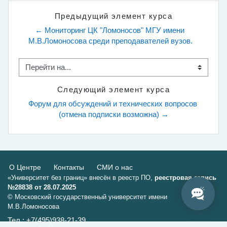
Предыдущий элемент курса
← Мониторинг ЦК "Ломоносов" МГУ имени 
М.В.Ломоносова среди преподавателей вузов.
Перейти на...
Следующий элемент курса
Форум для обсуждений и технических вопросов 
(отмена подписки возможна) →
О Центре
Контакты
СМИ о нас
«Университет без границ» внесён в реестр ПО,
реестровая запись
№28838 от 28.07.2025
© Московский государственный университет имени
М.В.Ломоносова
Тел.: +7(495)938-21-39