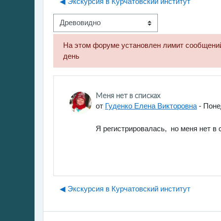
◀︎ Экскурсия в Курчатовский институт
Режим отображения
На этом форуме установлен лимит сообщений,
день
Количество ответов: 0
Меня нет в списках
от
Гуденко Елена Викторовна
-
Поне
Я регистрировалась, но меня нет в 
◀︎ Экскурсия в Курчатовский институт