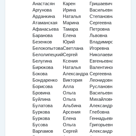
Анастасян
Карен
Гришаевич
Аргунова
Ирина
Васильевна
Арданкина
Наталья
Степановна
Атаманская
Марина
Сергеевна
Афанасьева
Тамара
Петровна
Баранова
Елена
Львовна
Безенков
Юрий
Владимирович
Белокопытова
Светлана
Игоревна
Белолипецкий
Сергей
Николаевич
Белугина
Ксения
Евгеньевна
Бирюкова
Наталья
Валентиновна
Бокова
Александра
Сергеевна
Бондаренко
Виктория
Леонидовна
Борисова
Алла
Руслановна
Бровина
Ольга
Васильевна
Буйлина
Ольга
Михайловна
Булатова
Альбина
Александровна
Буркова
Арсения
Глебовна
Буркова
Елена
Геннадьевна
Бусова
Ольга
Григорьевна
Варламов
Сергей
Александрович