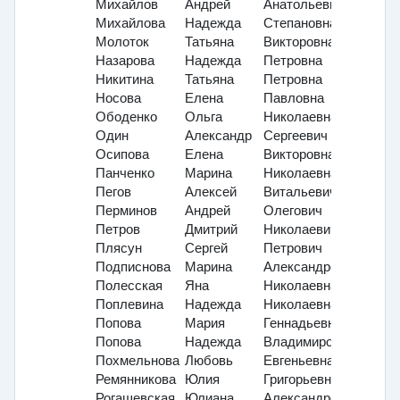
Михайлов
Андрей
Анатольевич
Михайлова
Надежда
Степановна
Молоток
Татьяна
Викторовна
Назарова
Надежда
Петровна
Никитина
Татьяна
Петровна
Носова
Елена
Павловна
Ободенко
Ольга
Николаевна
Один
Александр
Сергеевич
Осипова
Елена
Викторовна
Панченко
Марина
Николаевна
Пегов
Алексей
Витальевич
Перминов
Андрей
Олегович
Петров
Дмитрий
Николаевич
Плясун
Сергей
Петрович
Подписнова
Марина
Александровна
Полесская
Яна
Николаевна
Поплевина
Надежда
Николаевна
Попова
Мария
Геннадьевна
Попова
Надежда
Владимировна
Похмельнова
Любовь
Евгеньевна
Ремянникова
Юлия
Григорьевна
Рогашевская
Юлиана
Александровна