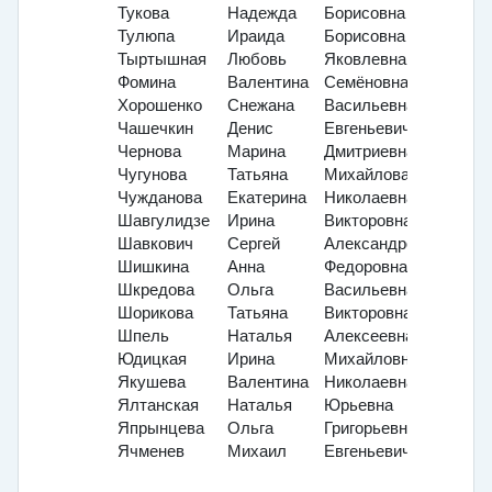
Тукова
Надежда
Борисовна
Тулюпа
Ираида
Борисовна
Тыртышная
Любовь
Яковлевна
Фомина
Валентина
Семёновна
Хорошенко
Снежана
Васильевна
Чашечкин
Денис
Евгеньевич
Чернова
Марина
Дмитриевна
Чугунова
Татьяна
Михайлова
Чужданова
Екатерина
Николаевна
Шавгулидзе
Ирина
Викторовна
Шавкович
Сергей
Александрович
Шишкина
Анна
Федоровна
Шкредова
Ольга
Васильевна
Шорикова
Татьяна
Викторовна
Шпель
Наталья
Алексеевна
Юдицкая
Ирина
Михайловна
Якушева
Валентина
Николаевна
Ялтанская
Наталья
Юрьевна
Япрынцева
Ольга
Григорьевна
Ячменев
Михаил
Евгеньевич