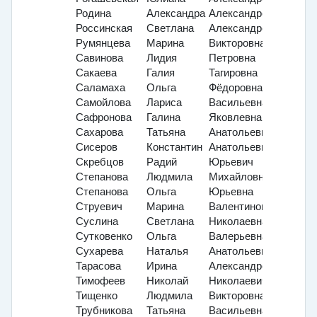
Родина
Александра
Александровна
Россинская
Светлана
Александровна
Румянцева
Марина
Викторовна
Савинова
Лидия
Петровна
Сакаева
Галия
Тагировна
Саламаха
Ольга
Фёдоровна
Самойлова
Лариса
Васильевна
Сафронова
Галина
Яковлевна
Сахарова
Татьяна
Анатольевна
Сисеров
Константин
Анатольевич
Скребцов
Радий
Юрьевич
Степанова
Людмила
Михайловна
Степанова
Ольга
Юрьевна
Струевич
Марина
Валентиновна
Суслина
Светлана
Николаевна
Сутковенко
Ольга
Валерьевна
Сухарева
Наталья
Анатольевна
Тарасова
Ирина
Александровна
Тимофеев
Николай
Николаевич
Тищенко
Людмила
Викторовна
Трубникова
Татьяна
Васильевна