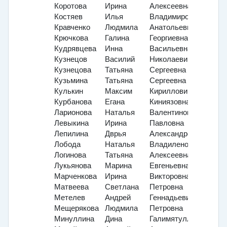
Коротова
Ирина
Алексеевна
Костяев
Илья
Владимирович
Кравченко
Людмила
Анатольевна
Крючкова
Галина
Георгиевна
Кудрявцева
Инна
Васильевна
Кузнецов
Василий
Николаевич
Кузнецова
Татьяна
Сергеевна
Кузьмина
Татьяна
Сергеевна
Кулькин
Максим
Кириллович
Курбанова
Егана
Киниязовна
Ларионова
Наталья
Валентиновна
Левыкина
Ирина
Павловна
Лепилина
Дврья
Александровна
Лобода
Наталья
Владиленовна
Логинова
Татьяна
Алексеевна
Лукьянова
Марина
Евгеньевна
Марченкова
Ирина
Викторовна
Матвеева
Светлана
Петровна
Метелев
Андрей
Геннадьевич
Мещерякова
Людмила
Петровна
Минуллина
Дина
Галимятулловна