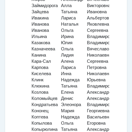
Займидорога
Алла
Викторовна
Зайцева
Татьяна
Ивановна
Ивакина
Лариса
Альбертовна
Иванова
Наталья
Яковлевна
Иванова
Ольга
Сергеевна
Ильина
Ирина
Владимировна
Казакова
Юлия
Владимировна
Казначеева
Ольга
Вячеславовна
Канина
Лидия
Николаевна
Кара-Сал
Алена
Сергеевна
Карпова
Лариса
Петровна
Киселева
Инна
Николаевна
Клинк
Надежда
Юрьевна
Клюкина
Татьяна
Владимировна
Козлова
Елена
Александровна
Коломыйцев
Денис
Александрович
Кондратьева
Элеонора
Владимировна
Кононец
Мария
Георгиевна
Коптева
Надежда
Васильевна
Копылова
Ольга
Егоровна
Копырюлина
Татьяна
Александровна