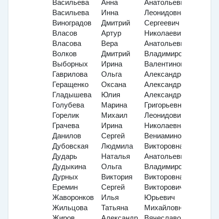
Васильева
Анна
Анатольевна
Васильева
Инна
Леонидовна
Виноградов
Дмитрий
Сергеевич
Власов
Артур
Николаевич
Власова
Вера
Анатольевна
Волков
Дмитрий
Владимирович
Выборных
Ирина
Валентиновна
Гаврилова
Ольга
Александровна
Геращенко
Оксана
Александровна
Гладышева
Юлия
Александровна
Голубева
Марина
Григорьевна
Горелик
Михаил
Леонидович
Грачева
Ирина
Николаевна
Данилов
Сергей
Вениаминович
Дубовская
Людмила
Викторовна
Дударь
Наталья
Анатольевна
Дудыкина
Ольга
Владимировна
Дурных
Виктория
Викторовна
Еремин
Сергей
Викторович
Жаворонков
Илья
Юрьевич
Жильцова
Татьяна
Михайловна
Жиров
Александр
Вячеславович