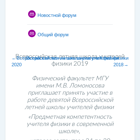
Общее
Новостной форум
Общий форум
Всероссийская летняя школа учителей
←
Всероссийская летняя школа учителей физики
Всероссийская летняя школа учителей физики
физики 2019
2020
2018
→
Всероссийская летняя школа учителей 
Физический факультет МГУ
имени М.В. Ломоносова
приглашает принять участие в
работе девятой Всероссийской
летней школы учителей физики
«Предметная компетентность
учителя физики в современной
школе»,