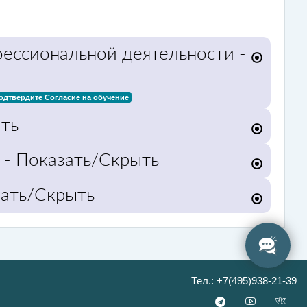
ессиональной деятельности
-
одтвердите Согласие на обучение
ть
- Показать/Скрыть
зать/Скрыть
Тел.: +7(495)938-21-39