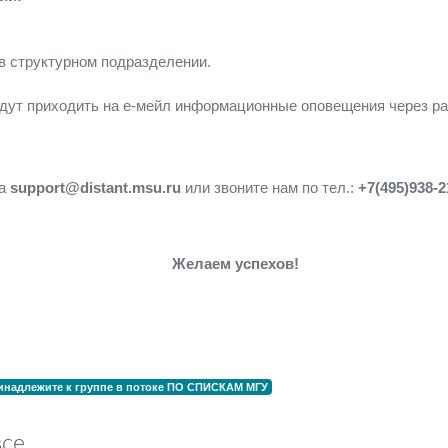
 в структурном подразделении.
дут приходить на е-мейл информационные оповещения через р
на
support@distant.msu.ru
или звоните нам по тел.:
+7(495)938-2
Желаем успехов!
инадлежите к группе в потоке
ПО СПИСКАМ МГУ
все