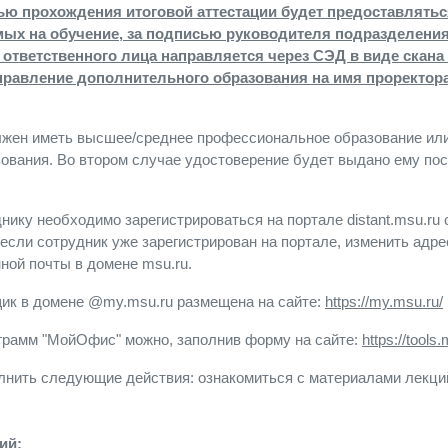
ью прохождения итоговой аттестации будет предоставлятьс
ых на обучение, за подписью руководителя подразделения.
 ответственного лица направляется через СЭД в виде скан
Управление дополнительного образования на имя проректор
лжен иметь высшее/среднее профессиональное образование или
ования. Во втором случае удостоверение будет выдано ему по
нику необходимо зарегистрироваться на портале distant.msu.ru
 если сотрудник уже зарегистрирован на портале, изменить адр
ной почты в домене msu.ru.
щик в домене @my.msu.ru размещена на сайте:
https://my.msu.ru/
грамм "МойОфис" можно, заполнив форму на сайте:
https://tools.
лнить следующие действия
: ознакомиться с материалами лекци
ий: