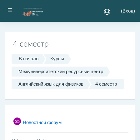
Перейти к основному содержанию
Боковая панель
(
Вход
)
4 семестр
В начало
Курсы
Межуниверситетский ресурсный центр
Английский язык для физиков
4 семестр
Календарный план
Общее
Новостной форум