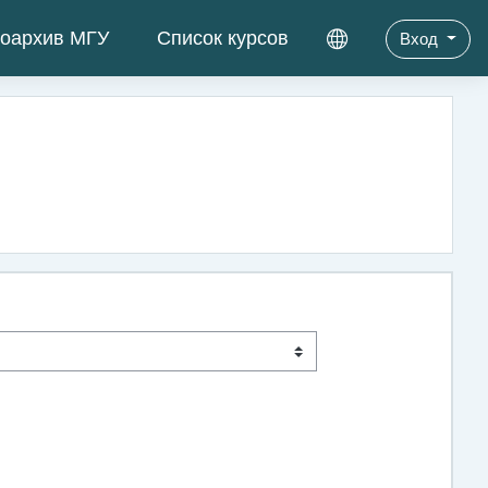
оархив МГУ
Список курсов
Вход